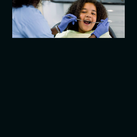
Behandling
Undersökning
Helhetsbedömning av din munhälsa med
noggrann precision och personligt
bemötande.
Boka undersokning
Läs mer